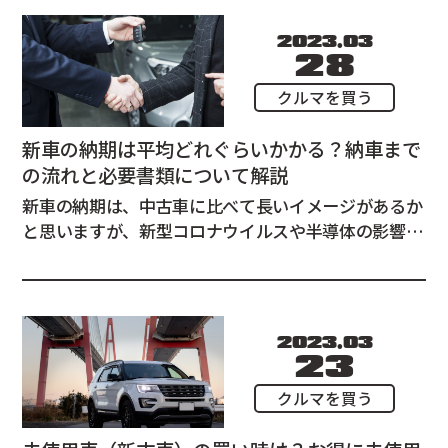
2023.03
28
クルマを買う
新車の納期は平均どれぐらいかかる？納車まで
の流れと必要書類について解説
新車の納期は、中古車に比べて長いイメージがあるか
と思いますが、新型コロナウイルスや半導体の影響に
よりさらに時間がかかっている実態もあります。 これ
から新車を購入する場合は、平均どれくらいかかるの
でしょうか。また、早く納車してもらいたい場合はど
うればいいのでしょうか。 この記事では、新車...
2023.03
23
クルマを買う