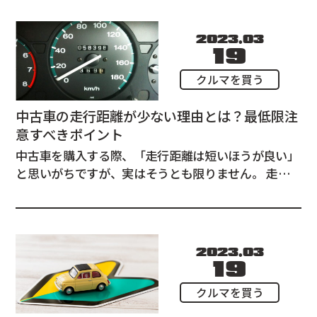
す。 この記事では、メーカー別のリセールバリューに
ついて、軽自動車にフォーカスして解説させてい...
2023.03
19
クルマを買う
中古車の走行距離が少ない理由とは？最低限注
意すべきポイント
中古車を購入する際、「走行距離は短いほうが良い」
と思いがちですが、実はそうとも限りません。 走行
距離が少ない中古車には、それなりの理由があるから
です。 この記事では、走行距離が少ない中古車を購入
する際において、気をつけるポイントが何点かありま
すのでご説明いたします。 走行距離が少...
2023.03
19
クルマを買う