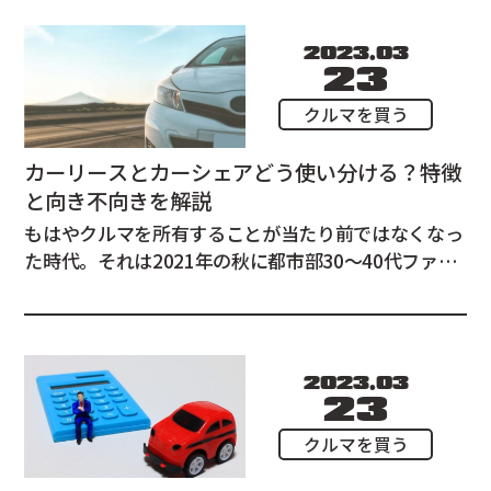
車」という言葉もあります。未使用車とはいったいど
のような車なのか、新古車、新車との違いや購入す...
2023.03
23
クルマを買う
カーリースとカーシェアどう使い分ける？特徴
と向き不向きを解説
もはやクルマを所有することが当たり前ではなくなっ
た時代。それは2021年の秋に都市部30〜40代ファミ
リー層を対象としたある調査で、 49%が自動車未所
有という結果が発表されているほど顕著な傾向といえ
ます。 とはいえ、クルマはないと不便なもの。近年
は、その不便さを補うために、カーリース、カー...
2023.03
23
クルマを買う