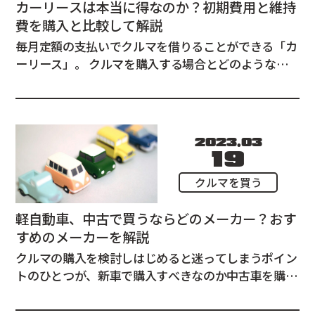
カーリースは本当に得なのか？初期費用と維持
費を購入と比較して解説
毎月定額の支払いでクルマを借りることができる「カ
ーリース」。 クルマを購入する場合とどのような違
いがあるの？本当にカーリースは得なのか？カーリー
スはどんな人におすすめ？ クルマを購入する場合と
比較しながら、カーリースについて分かりやすく解説
していきます。 カーリースとは そ...
2023.03
19
クルマを買う
軽自動車、中古で買うならどのメーカー？おす
すめのメーカーを解説
クルマの購入を検討しはじめると迷ってしまうポイン
トのひとつが、新車で購入すべきなのか中古車を購入
すべきなのか、という点。 見極めるポイントは、3年
後、もしくは5年後に高額で売却できるかどうかで