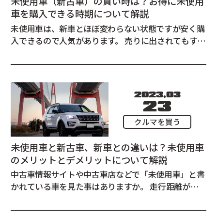
未使用車（新古車）の買い時は？お得に未使用
車を購入できる時期について解説
未使用車は、新車とほぼ変わらない状態ですが安く購
入できるので人気があります。 売りに出されてもすぐ
になくなってしまったり、市場に出てくるタイミング
も読めないので購入したいけれど困っている方も多い
のではないでしょうか。 実は、未使用車はディーラ
ーで登録される時期が大体決まっていて、タイミ...
2023.03
23
クルマを買う
未使用車と新古車、新車との違いは？未使用車
のメリットとデメリットについて解説
中古車情報サイトや中古車店などで「未使用車」と書
かれている車を見た事はありますか。 走行距離が少
なく、新車とほぼ変わらない状態ですが、中古車の扱
いになっています。 また、似たような言葉で「新古