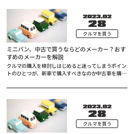
に進めることができるかもしれません。 この記事で
は3つのステップに分けて、中古車を購入する前...
2023.02
28
クルマを買う
ミニバン、中古で買うならどのメーカー？おす
すめのメーカーを解説
クルマの購入を検討しはじめると迷ってしまうポイン
トのひとつが、新車で購入すべきなのか中古車を購入
すべきなのか、という点。 見極めるポイントは、3年
後、もしくは5年後に高額で売却できるかどうかで
す。 この記事では、メーカー別のリセールバリューに
ついて、ミニバンにフォーカスして解説させてい...
2023.02
28
クルマを買う