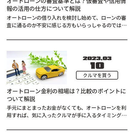
オートローンの審査基準とは？仮審査や信用情
報の活用の仕方について解説
オートローンの借り入れを検討し始めて、ローンの審
査に通るのか不安に感じる方もいらっしゃるのではな
いでしょうか。 この記事では、ローン審査で見られ
るポイントを解説するとともに、仮審査や信用機関の
情報をどのように活用したらよいか、という点につい
てご説明しています。 オートローンの審査に懸念...
2023.03
10
クルマを買う
オートローン金利の相場は？比較のポイントに
ついて解説
手元にまとまったお金がなくても、オートローンを利
用すれば、気に入ったクルマが手に入るタイミングで
資金を調達することが可能になります。 この記事で
は、オートローン金利の相場と比較のポイントについ