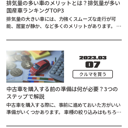
排気量の多い車のメリットとは？排気量が多い
国産車ランキングTOP3
排気量の大きい車には、力強くスムーズな走行が可
能、居室が静か、など多くのメリットがあります。 逆
に購入から維持まで、排気量の少ない車と比較してコ
ストがかかることがデメリットとして挙げられます。
この記事では「排気量の多い車のメリット」を解説
し、「国産車の中で排気量の多い車」をランキング...
2023.03
07
クルマを買う
中古車を購入する前の準備は何が必要？3つの
ステップで解説
中古車を購入する際に、事前に進めておいた方がいい
準備がいくつかあります。 車種の絞り込みはもちろん
ですが、事前に必要な書類を準備したり、オートロー
ンの検討を進めておくことで、購入の際の交渉を優位