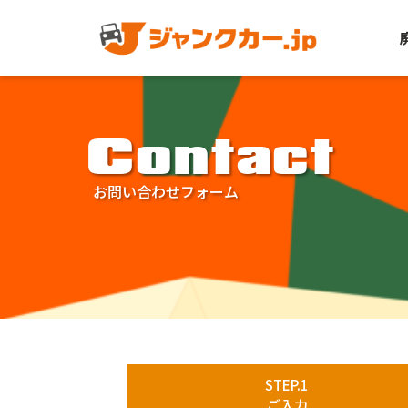
Contact
お問い合わせフォーム
廃車・事故車の出張査定・買取のジャンクカー.jp
>
お問い
STEP.1
ご入力