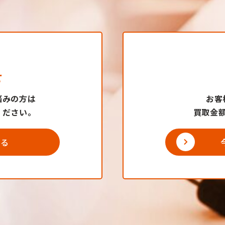
せ
悩みの方は
お客
ください。
買取金
する