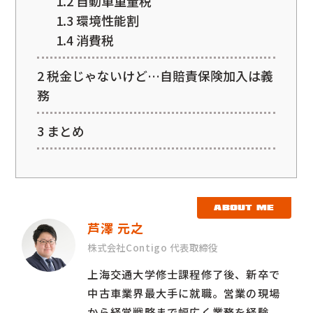
1.2
自動車重量税
1.3
環境性能割
1.4
消費税
2
税金じゃないけど…自賠責保険加入は義
務
3
まとめ
ABOUT ME
芦澤 元之
株式会社Contigo 代表取締役
上海交通大学修士課程修了後、新卒で
中古車業界最大手に就職。営業の現場
から経営戦略まで幅広く業務を経験。