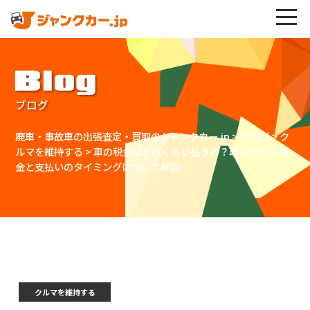
Blog
ブログ
廃車・事故車の出張査定・買取のジャンクカー.jp
>
ブログ
>
ク
ルマを維持する
>
車の税金はどれくらい払うの？車にかかる税
金と支払いのタイミングについて解説
クルマを維持する