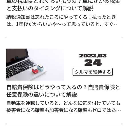
車の税金はどれくらい払うの？車にかかる税金
と支払いのタイミングについて解説
納税通知書は忘れたころにやってくる！払ったとき
は、1年後だからいいや～って思っていると、すぐに
その日はやってきます。 さて、車にかかる税金って、
いつ、どれくらいの金額を払うんだっけ…？ 車の購
入をご検討中の方にも、すでに車を所有しているとい
う方にも、基本のおさらいとしてまとめました。 ...
2023.03
24
クルマを維持する
自賠責保険はどうやって入るの？自賠責保険と
任意保険の違いについて解説
自動車を運転していると、どんなに気を付けていても
被害者になる確率も加害者になる確率もゼロではあり
ません。 でも、自動車保険の話ってとにかくややこし
い！そもそも自賠責保険ってどうやって入るの？ そ