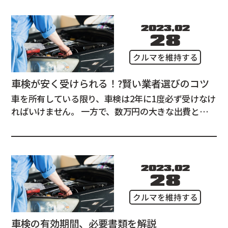
ことをご存じでしょうか。 この記事ではユーザー車
検の点検項目や必要書類、予約の仕方を解説して...
2023.02
28
クルマを維持する
車検が安く受けられる！?賢い業者選びのコツ
車を所有している限り、車検は2年に1度必ず受けなけ
ればいけません。 一方で、数万円の大きな出費となる
ので出来る限り安く抑えたいのも本音です。 この記事
は車検を安く受けたい方に向けて賢い業者選びのコツ
を解説致します。 車検にかかる費用の内訳 車検にか
かる費用は法定費用と点検費...
2023.02
28
クルマを維持する
車検の有効期間、必要書類を解説