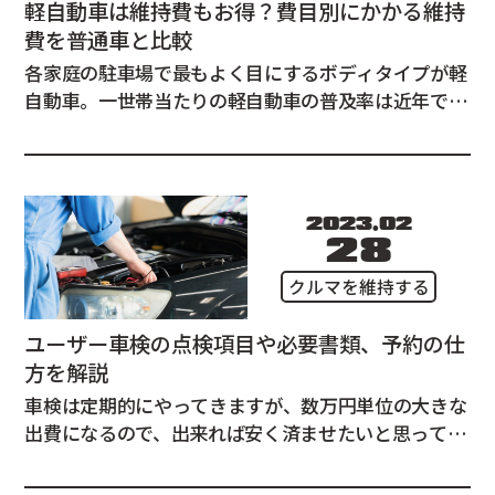
軽自動車は維持費もお得？費目別にかかる維持
費を普通車と比較
各家庭の駐車場で最もよく目にするボディタイプが軽
自動車。一世帯当たりの軽自動車の普及率は近年では
50％を超えているというデータもあるほどです。 軽
自動車といえば、やはり最大の魅力は維持費の安さ。
この記事では、普通車と軽自動車の費目別にかかる維
持費を比較し、安さの理由を検証します。 軽自...
2023.02
28
クルマを維持する
ユーザー車検の点検項目や必要書類、予約の仕
方を解説
車検は定期的にやってきますが、数万円単位の大きな
出費になるので、出来れば安く済ませたいと思ってい
る方もいるはずです。 車検を受ける際に、車検にかか
る費用を節約できるユーザー車検という選択肢がある