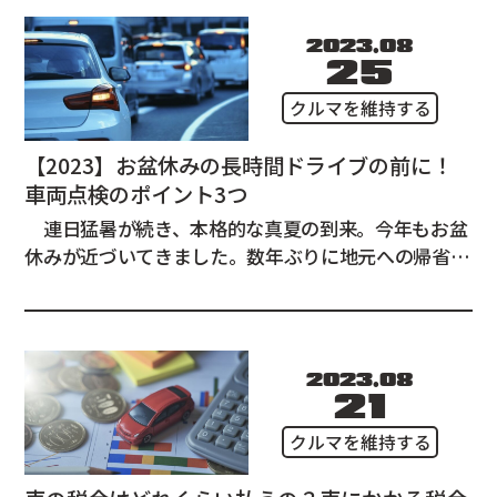
2023.08
25
クルマを維持する
【2023】お盆休みの長時間ドライブの前に！
車両点検のポイント3つ
連日猛暑が続き、本格的な真夏の到来。今年もお盆
休みが近づいてきました。数年ぶりに地元への帰省を
検討されている方も多いのではないでしょうか。新型
コロナの影響で、旅行や外出を控えていたので、長時
間のドライブは久しぶり、なんて方も多いかもしれま
せんね。久々の長時間ドライブ、車が故障して楽しい
2023.08
思い出が台...
21
クルマを維持する