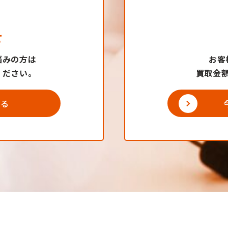
せ
悩みの方は
お客
ください。
買取金
する