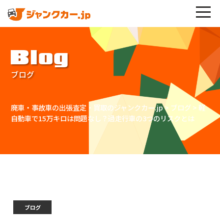
Blog
ブログ
廃車・事故車の出張査定・買取のジャンクカー.jp
>
ブログ
>
軽
自動車で15万キロは問題なし？過走行車の3つのリスクとは
ブログ