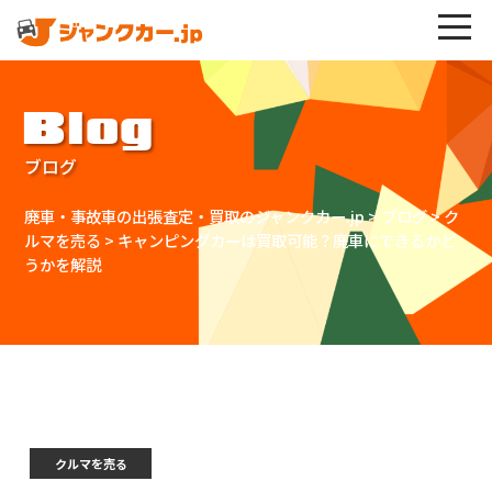
Blog
ブログ
廃車・事故車の出張査定・買取のジャンクカー.jp
>
ブログ
>
ク
ルマを売る
>
キャンピングカーは買取可能？廃車にできるかど
うかを解説
クルマを売る