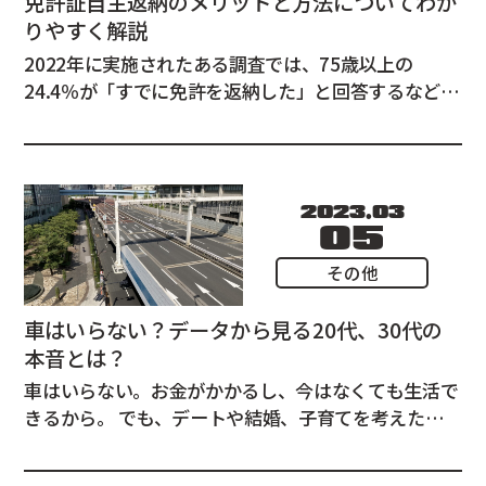
免許証自主返納のメリットと方法についてわか
りやすく解説
2022年に実施されたある調査では、75歳以上の
24.4％が「すでに免許を返納した」と回答するなど、
徐々に免許返納が一般的になってきました。 高齢に
なると誰しも判断力が衰え、運転技術にも自信がなく
なっていきます。 クルマを運転していて、そのように
感じ始めたら、免許証の返納を検討するタイ...
2023.03
05
その他
車はいらない？データから見る20代、30代の
本音とは？
車はいらない。お金がかかるし、今はなくても生活で
きるから。 でも、デートや結婚、子育てを考えたら、
車があると便利そう。 みんなは欲しいと思っているの
かな・・。車はいらないと考えている人にとって、同