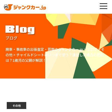
Blog
ブログ
廃車・事故車の出張査定・買取のジャンクカー.jp
>
ブログ
>
そ
の他
>
チャイルドシートはいつまで使う？違反した場合の罰則
は？1歳児の父親が解説！
その他